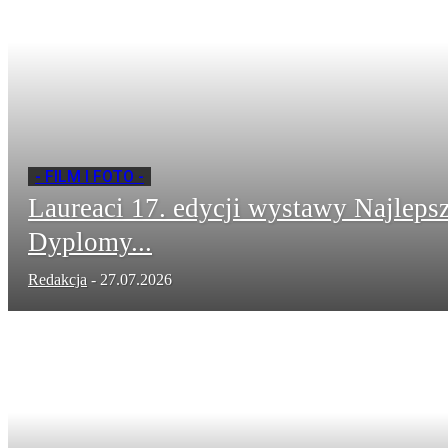
- FILM I FOTO -
Laureaci 17. edycji wystawy Najleps
Dyplomy...
Redakcja
-
27.07.2026