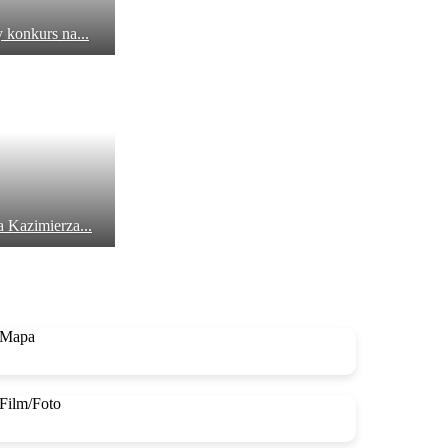
konkurs na...
 Kazimierza...