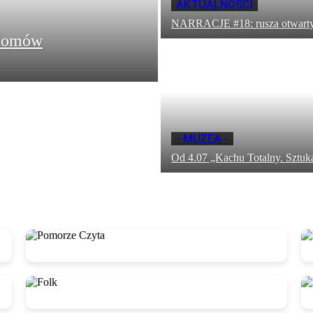
AKTUALNOŚCI
NARRACJE #18: rusza otwarty 
plomów
- MUZEA -
Od 4.07 „Kachu Totalny. Sztuka