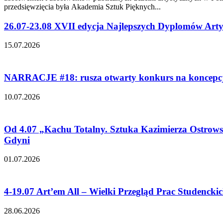
przedsięwzięcia była Akademia Sztuk Pięknych...
26.07-23.08 XVII edycja Najlepszych Dyplomów Arty
15.07.2026
NARRACJE #18: rusza otwarty konkurs na koncepcję
10.07.2026
Od 4.07 „Kachu Totalny. Sztuka Kazimierza Ostro
Gdyni
01.07.2026
4-19.07 Art’em All – Wielki Przegląd Prac Studencki
28.06.2026