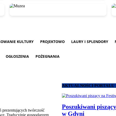
SOWANIE KULTURY
PROJEKTOWO
LAURY I SPLENDORY
OGŁOSZENIA
POŻEGNANIA
AKTUALNOŚCI PORTALU 
Poszukiwani piszący
ń prezentujących twórczość
w Gdyni
sce. Tradycyjnie gospodarzem