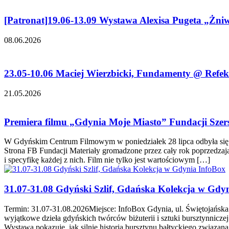
[Patronat]19.06-13.09 Wystawa Alexisa Pugeta „Ż
08.06.2026
23.05-10.06 Maciej Wierzbicki, Fundamenty @ Refek
21.05.2026
Premiera filmu „Gdynia Moje Miasto” Fundacji Szer
W Gdyńskim Centrum Filmowym w poniedziałek 28 lipca odbyła się p
Strona FB Fundacji Materiały gromadzone przez cały rok poprzedzający
i specyfikę każdej z nich. Film nie tylko jest wartościowym […]
31.07-31.08 Gdyński Szlif, Gdańska Kolekcja w Gdy
Termin: 31.07-31.08.2026Miejsce: InfoBox Gdynia, ul. Świętojańsk
wyjątkowe dzieła gdyńskich twórców biżuterii i sztuki bursztynnic
Wystawa pokazuje, jak silnie historia bursztynu bałtyckiego związan