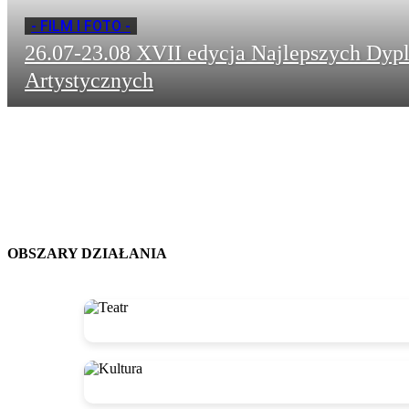
- FILM I FOTO -
26.07-23.08 XVII edycja Najlepszych Dy
Artystycznych
OBSZARY DZIAŁANIA