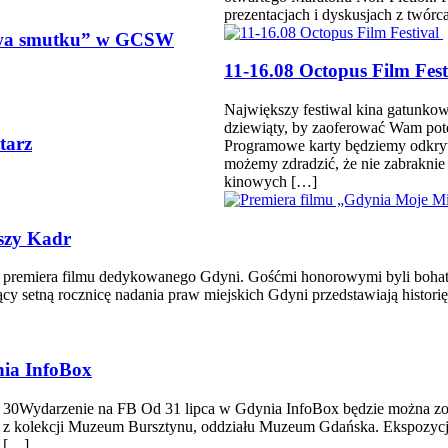
prezentacjach i dyskusjach z twór
niwa smutku” w GCSW
11-16.08 Octopus Film Fes
Największy festiwal kina gatunkow
dziewiąty, by zaoferować Wam po
tarz
Programowe karty będziemy odkrywa
możemy zdradzić, że nie zabraknie
kinowych […]
szy Kadr
remiera filmu dedykowanego Gdyni. Gośćmi honorowymi byli bohaterow
 setną rocznicę nadania praw miejskich Gdyni przedstawiają historię m
nia InfoBox
a 30Wydarzenie na FB Od 31 lipca w Gdynia InfoBox będzie można zo
zej z kolekcji Muzeum Bursztynu, oddziału Muzeum Gdańska. Ekspozycj
a […]