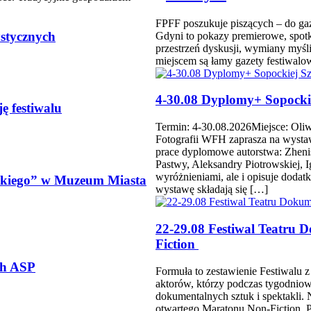
FPFF poszukuje piszących – do gaz
stycznych
Gdyni to pokazy premierowe, spotk
przestrzeń dyskusji, wymiany myśli
miejscem są łamy gazety festiwalo
4-30.08 Dyplomy+ Sopockie
 festiwalu
Termin: 4-30.08.2026Miejsce: Ol
Fotografii WFH zaprasza na wyst
prace dyplomowe autorstwa: Zheni
Pastwy, Aleksandry Piotrowskiej, 
wyróżnieniami, ale i opisuje doda
wskiego” w Muzeum Miasta
wystawę składają się […]
22-29.08 Festiwal Teatru 
Fiction
ch ASP
Formuła to zestawienie Festiwalu 
aktorów, którzy podczas tygodniowe
dokumentalnych sztuk i spektakli. 
otwartego Maratonu Non-Fiction. P