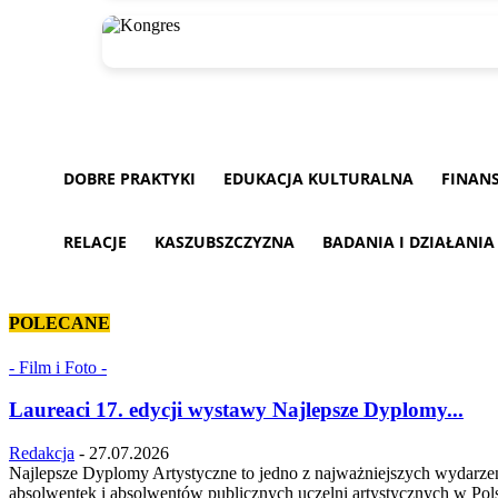
DOBRE PRAKTYKI
EDUKACJA KULTURALNA
FINAN
RELACJE
KASZUBSZCZYZNA
BADANIA I DZIAŁANIA
POLECANE
- Film i Foto -
Laureaci 17. edycji wystawy Najlepsze Dyplomy...
Redakcja
-
27.07.2026
Najlepsze Dyplomy Artystyczne to jedno z najważniejszych wydarze
absolwentek i absolwentów publicznych uczelni artystycznych w Pol