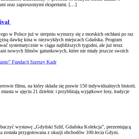
cami oraz zaproszonymi ekspertami. […]
tival
ego w Polsce już w sierpniu wynurzy się z morskich otchłani po raz
tężną dawkę kina w niezwykłych miejscach Gdańska. Program
ć systematycznie w ciągu najbliższych tygodni, ale już teraz
 ani nowych filmów gatunkowych, które nie miały jeszcze swoich
ie filmu, na który składa się prawie 150 indywidualnych historii.
iasta w ujęciu 21 dzielnic i przybliżają wyjątkowe losy, tradycje
baczyć wystawę „Gdyński Szlif, Gdańska Kolekcja”, prezentującą
a została przygotowana z okazji obchodów 100-lecia Gdyni.