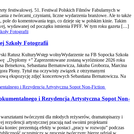
ety festiwalowej. 51. Festiwal Polskich Filmów Fabularnych w
ania z twórcami_czyniami, liczne wydarzenia branżowe. Ale to także
, pole do komentowania tego, co dzieje się w polskim kinie. Takim
wej, wydawanej od początku istnienia FPFF. W tym roku gazeta […]
j Szkoły Fotografii
iwski Ratusz KulturyWstęp wolnyWydarzenie na FB Sopocka Szkoła
awę „Dyplomy +” Zaprezentowane zostaną wyróżnione 2026 roku
sa Beisekova, Sebastiana Bernatowicza, Jakuba Groborza, Marcina
Igora Plony. Tytuł ma oczywisty związek z otrzymanymi
tkową ekspozycję zdjęć koncertowych Sebastiana Bernatowicza. Na
Dokumentalnego i Rezydencja Artystyczna Sopot Non-
z warsztatami twórczymi dla młodych reżyserów, dramatopisarzy i
j rezydencji artystycznej pracują nad swoimi projektami
Na koniec prezentują efekty w postaci „pracy w rozwoju” podczas
ubliczność uczestniczy w procesie twórczym: bierze udział w